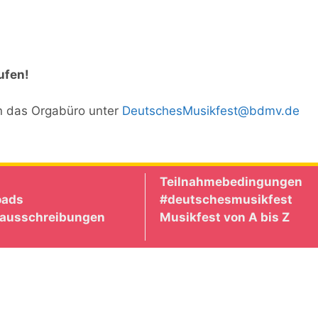
ufen!
an das Orgabüro unter
DeutschesMusikfest@bdmv.de
Teilnahmebedingungen
oads
#deutschesmusikfest
nausschreibungen
Musikfest von A bis Z