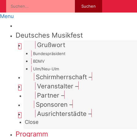
Suchen
Zum
Suchen
Inhalt
Menu
springen
Deutsches Musikfest
Grußwort
Bundespräsident
BDMV
Ulm/Neu-Ulm
Schirmherrschaft
–
Veranstalter
–
Partner
–
Sponsoren
–
Ausrichterstädte
–
Close
Programm