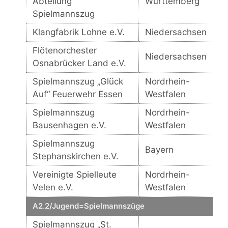
Abteilung
Württemberg
Spielmannszug
Klangfabrik Lohne e.V.
Niedersachsen
Flötenorchester
Niedersachsen
Osnabrücker Land e.V.
Spielmannszug „Glück
Nordrhein-
Auf“ Feuerwehr Essen
Westfalen
Spielmannszug
Nordrhein-
Bausenhagen e.V.
Westfalen
Spielmannszug
Bayern
Stephanskirchen e.V.
Vereinigte Spielleute
Nordrhein-
Velen e.V.
Westfalen
A2.2/Jugend=Spielmannszüge
Spielmannszug „St.