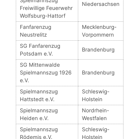
Spielmannszug
Niedersachsen
Freiwillige Feuerwehr
Wolfsburg-Hattorf
Fanfarenzug
Mecklenburg-
Neustrelitz
Vorpommern
SG Fanfarenzug
Brandenburg
Potsdam e.V.
SG Mittenwalde
Spielmannszug 1926
Brandenburg
e.V.
Spielmannszug
Schleswig-
Hattstedt e.V.
Holstein
Spielmannszug
Nordrhein-
Heiden e.V.
Westfalen
Spielmannszug
Schleswig-
Rödemis e.V.
Holstein