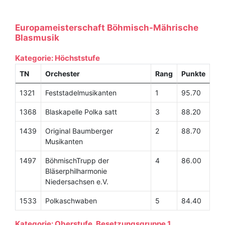
Europameisterschaft Böhmisch-Mährische
Blasmusik
Kategorie: Höchststufe
TN
Orchester
Rang
Punkte
1321
Feststadelmusikanten
1
95.70
1368
Blaskapelle Polka satt
3
88.20
1439
Original Baumberger
2
88.70
Musikanten
1497
BöhmischTrupp der
4
86.00
Bläserphilharmonie
Niedersachsen e.V.
1533
Polkaschwaben
5
84.40
Kategorie: Oberstufe, Besetzungsgruppe 1