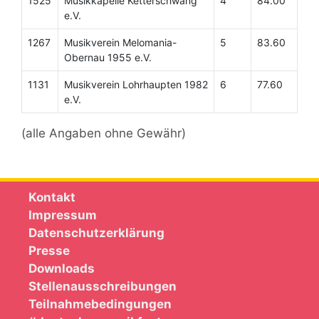
1525
Musikkapelle Ketterschwang
4
84.00
e.V.
1267
Musikverein Melomania-
5
83.60
Obernau 1955 e.V.
1131
Musikverein Lohrhaupten 1982
6
77.60
e.V.
(alle Angaben ohne Gewähr)
Kontakt
Impressum
Datenschutzerklärung
Presse
Downloads
Stellenausschreibungen
Teilnahmebedingungen