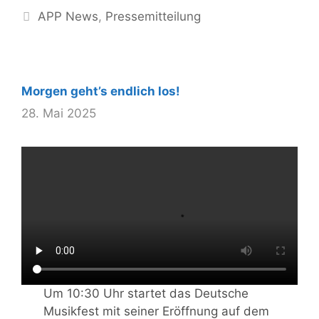
Kategorien
APP News
,
Pressemitteilung
Morgen geht’s endlich los!
28. Mai 2025
Um 10:30 Uhr startet das Deutsche
Musikfest mit seiner Eröffnung auf dem