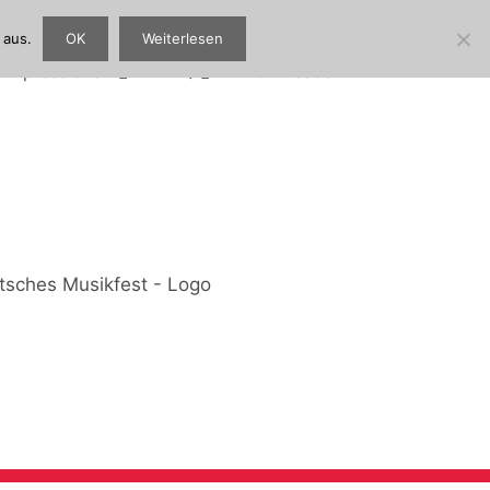
 aus.
OK
Weiterlesen
Impressionen
FAQ
Downloads
–