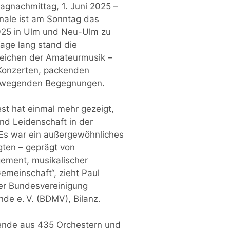
nachmittag, 1. Juni 2025 –
inale ist am Sonntag das
025 in Ulm und Neu-Ulm zu
age lang stand die
Zeichen der Amateurmusik –
Konzerten, packenden
ewegenden Begegnungen.
st hat einmal mehr gezeigt,
und Leidenschaft in der
Es war ein außergewöhnliches
ligten – geprägt von
ement, musikalischer
emeinschaft“, zieht Paul
der Bundesvereinigung
de e. V. (BDMV), Bilanz.
ende aus 435 Orchestern und