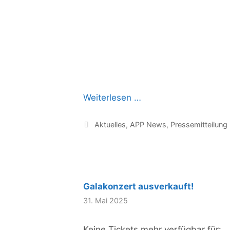
Weiterlesen …
Kategorien
Aktuelles
,
APP News
,
Pressemitteilung
Galakonzert ausverkauft!
31. Mai 2025
Keine Tickets mehr verfügbar für: