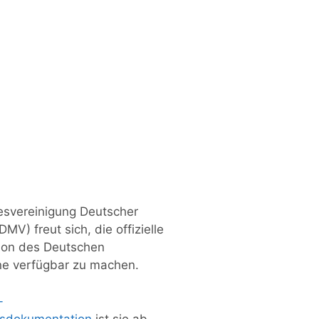
esvereinigung Deutscher
V) freut sich, die offizielle
ion des Deutschen
ne verfügbar zu machen.
-
ssdokumentation
ist sie ab